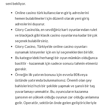
seni bekliyor.
Online casino türk kullanıcıların giriş adreslerini
hemen bulabilmeleri için düzenli olarak yeni giriş
adreslerini duyurur.
Glory Casino’da, en sevdiğiniz kart oyunlarından rulet
ve blackjack gibi klasik casino oyunlarına kadar birçok
seçenek bulabilirsiniz.
Glory Casino, Türkiye’de online casino oyunları
oynamak isteyenler için en iyi seçeneklerden biridir.
Bu kategorideki herhangi bir oyun mümkün olduğunca
basittir - kazanmak için sadece sonucu tahmin etmeniz
gerekir.
Örneğin ilk yatırım bonusu için evvela 80₺veya
üstünde yatırımda bulunmalısınız. Önemli olan şey
bahislerinizi hızlı bir şekilde yapmak ve şanslı bir taş
yuvarlamayı ummaktır. Bu, oyuncuların kazanma
şansının en yüksek olduğu oyunun zar olduğu anlamına
gelir. Operatör, sektörün önde gelen geliştiricileriyle