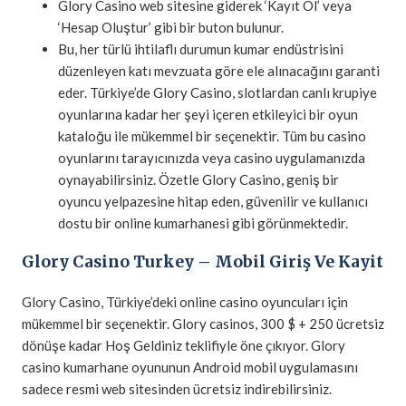
Glory Casino web sitesine giderek ‘Kayıt Ol’ veya
‘Hesap Oluştur’ gibi bir buton bulunur.
Bu, her türlü ihtilaflı durumun kumar endüstrisini
düzenleyen katı mevzuata göre ele alınacağını garanti
eder. Türkiye’de Glory Casino, slotlardan canlı krupiye
oyunlarına kadar her şeyi içeren etkileyici bir oyun
kataloğu ile mükemmel bir seçenektir. Tüm bu casino
oyunlarını tarayıcınızda veya casino uygulamanızda
oynayabilirsiniz. Özetle Glory Casino, geniş bir
oyuncu yelpazesine hitap eden, güvenilir ve kullanıcı
dostu bir online kumarhanesi gibi görünmektedir.
Glory Casino Turkey – Mobil Giriş Ve Kayit
Glory Casino, Türkiye’deki online casino oyuncuları için
mükemmel bir seçenektir. Glory casinos, 300 $ + 250 ücretsiz
dönüşe kadar Hoş Geldiniz teklifiyle öne çıkıyor. Glory
casino kumarhane oyununun Android mobil uygulamasını
sadece resmi web sitesinden ücretsiz indirebilirsiniz.