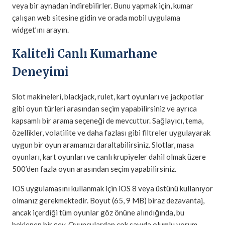
veya bir aynadan indirebilirler. Bunu yapmak için, kumar
çalışan web sitesine gidin ve orada mobil uygulama
widget’ını arayın.
Kaliteli Canlı Kumarhane
Deneyimi
Slot makineleri, blackjack, rulet, kart oyunları ve jackpotlar
gibi oyun türleri arasından seçim yapabilirsiniz ve ayrıca
kapsamlı bir arama seçeneği de mevcuttur. Sağlayıcı, tema,
özellikler, volatilite ve daha fazlası gibi filtreler uygulayarak
uygun bir oyun aramanızı daraltabilirsiniz. Slotlar, masa
oyunları, kart oyunları ve canlı krupiyeler dahil olmak üzere
500’den fazla oyun arasından seçim yapabilirsiniz.
IOS uygulamasını kullanmak için iOS 8 veya üstünü kullanıyor
olmanız gerekmektedir. Boyut (65, 9 MB) biraz dezavantaj,
ancak içerdiği tüm oyunlar göz önüne alındığında, bu
beklenen bir şey. Oyunculardan çok sayıda olumlu yorum