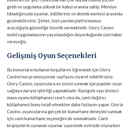
geldi ve uygulama yüksek bir kabul oranına sahip. Menüye
tıkladığınızda oyunlar, ödülleriniz ve destek merkezi arasında
gezinebilirsiniz. Şirket, özel yazılım platformumuz
aracılığıyla güvenliğe öncelik vermektedir. Glory Casino
mobil uygulamasının yayınlandığını duyurduğunda size haber
vereceğiz.
Gelişmiş Oyun Seçenekleri
Bu bonusların kullanım koşullarını öğrenmek için Glory
Casino’nun promosyonlar sayfasını ziyaret edebilirsiniz.
Glory Casino, oyunculara en iyisini sunmak için popüler oyun
sağlayıcılarıyla işbirliği yapmaktadır. Rastgele sayı üreteci
masa oyunu kütüphanesi sınırlı olsa da, canlı dağıtıcı
kütüphanesi bunu telafi etmekten daha fazlasını yapar. Gloria
Casino, oyuncularına gerçek bir kumarhane deneyimi sunmak
için canlı kumarhane seçeneğini de sunmaktadır. Canlı
krupiyelerle oynanan oyunlar sayesinde evinizde otururken