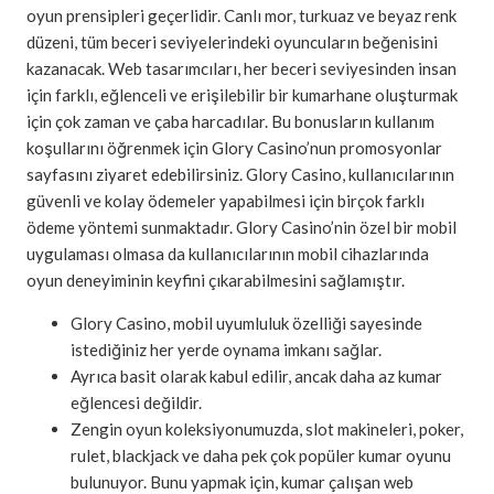
oyun prensipleri geçerlidir. Canlı mor, turkuaz ve beyaz renk
düzeni, tüm beceri seviyelerindeki oyuncuların beğenisini
kazanacak. Web tasarımcıları, her beceri seviyesinden insan
için farklı, eğlenceli ve erişilebilir bir kumarhane oluşturmak
için çok zaman ve çaba harcadılar. Bu bonusların kullanım
koşullarını öğrenmek için Glory Casino’nun promosyonlar
sayfasını ziyaret edebilirsiniz. Glory Casino, kullanıcılarının
güvenli ve kolay ödemeler yapabilmesi için birçok farklı
ödeme yöntemi sunmaktadır. Glory Casino’nin özel bir mobil
uygulaması olmasa da kullanıcılarının mobil cihazlarında
oyun deneyiminin keyfini çıkarabilmesini sağlamıştır.
Glory Casino, mobil uyumluluk özelliği sayesinde
istediğiniz her yerde oynama imkanı sağlar.
Ayrıca basit olarak kabul edilir, ancak daha az kumar
eğlencesi değildir.
Zengin oyun koleksiyonumuzda, slot makineleri, poker,
rulet, blackjack ve daha pek çok popüler kumar oyunu
bulunuyor. Bunu yapmak için, kumar çalışan web