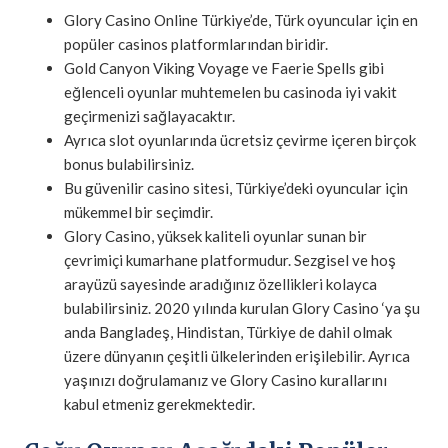
Glory Casino Online Türkiye’de, Türk oyuncular için en
popüler casinos platformlarından biridir.
Gold Canyon Viking Voyage ve Faerie Spells gibi
eğlenceli oyunlar muhtemelen bu casinoda iyi vakit
geçirmenizi sağlayacaktır.
Ayrıca slot oyunlarında ücretsiz çevirme içeren birçok
bonus bulabilirsiniz.
Bu güvenilir casino sitesi, Türkiye’deki oyuncular için
mükemmel bir seçimdir.
Glory Casino, yüksek kaliteli oyunlar sunan bir
çevrimiçi kumarhane platformudur. Sezgisel ve hoş
arayüzü sayesinde aradığınız özellikleri kolayca
bulabilirsiniz. 2020 yılında kurulan Glory Casino ‘ya şu
anda Bangladeş, Hindistan, Türkiye de dahil olmak
üzere dünyanın çeşitli ülkelerinden erişilebilir. Ayrıca
yaşınızı doğrulamanız ve Glory Casino kurallarını
kabul etmeniz gerekmektedir.