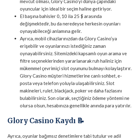
mevcut olması, Glory Casino’yi dünya çapındaki
oyuncular için ideal bir seçim haline getiriyor.
El başına bahisler 0, 10 ila 25 $ arasında
değişmektedir, bu da neredeyse herkesin oyunları
oynayabileceği anlamına gelir.
Ayrıca, mobil cihazlarınızdan da Glory Casino’ya
erişebilir ve oyunlarınızı istediğiniz zaman
oynayabilirsiniz. Sitemizdeki kapsamlı oyun arama ve
filtre seçeneklerinden yararlanarak ruh haliniz için
mükemmel çevrimiçi slot oyununu bulmayı kolaylaştırır.
Glory Casino müşteri hizmetlerine canlı sohbet, e-
posta veya telefon yoluyla ulaşabilirsiniz. Slot
makineleri, rulet, blackjack, poker ve daha fazlasını
bulabilirsiniz. Son olarak, seçtiğiniz ödeme yöntemi ne
olursa olsun, hesabınıza genellikle anında para yatırılır.
Glory Casino Kaydı 📝
Ayrıca, oyunlar bağımsız denetimlere tabi tutulur ve adil