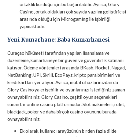
ortaklık kurduğu için bu başarılabilir. Ayrıca, Glory
Casino, ortak oldukları çok sayıda yazılım geliştiricisi
arasında olduğu için Microgaming ile işbirliği
yapmaktadır.
Yeni Kumarhane: Baba Kumarhanesi
Curaçao hükümeti tarafından yapılan lisanslama ve
düzenleme, kumarhaneye bir güven ve güvenilirlik katmanı
katıyor. Ödeme yöntemleri arasında BKash, Rocket, Nagad,
NetBanking, UPI, Skrill, EcoPayz, kripto para birimleri ve
kredi kartları yer alıyor. Ayrıca, mobil cihazlarınızdan da
Glory Casino’ya erişebilir ve oyunlarınızı istediğiniz zaman
oynayabilirsiniz. Glory Casino, çeşitli oyun seçenekleri
sunan bir online casino platformudur. Slot makineleri, rulet,
blackjack, poker ve daha birçok casino oyununu burada
oynayabilirsiniz.
Ek olarak, kullanıcı arayüzünün birden fazla dilde