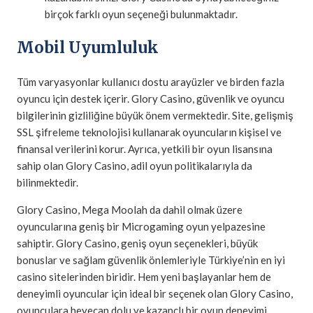
birçok farklı oyun seçeneği bulunmaktadır.
Mobil Uyumluluk
Tüm varyasyonlar kullanıcı dostu arayüzler ve birden fazla
oyuncu için destek içerir. Glory Casino, güvenlik ve oyuncu
bilgilerinin gizliliğine büyük önem vermektedir. Site, gelişmiş
SSL şifreleme teknolojisi kullanarak oyuncuların kişisel ve
finansal verilerini korur. Ayrıca, yetkili bir oyun lisansına
sahip olan Glory Casino, adil oyun politikalarıyla da
bilinmektedir.
Glory Casino, Mega Moolah da dahil olmak üzere
oyuncularına geniş bir Microgaming oyun yelpazesine
sahiptir. Glory Casino, geniş oyun seçenekleri, büyük
bonuslar ve sağlam güvenlik önlemleriyle Türkiye’nin en iyi
casino sitelerinden biridir. Hem yeni başlayanlar hem de
deneyimli oyuncular için ideal bir seçenek olan Glory Casino,
oyunculara heyecan dolu ve kazançlı bir oyun deneyimi