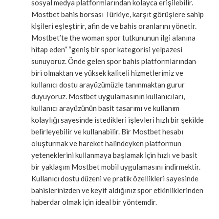
sosyal medya platformlarından kolayca erişilebilir.
Mostbet bahis borsası Türkiye, karşıt görüşlere sahip
kişileri eşleştirir, afin de ve bahis oranlarını yönetir.
Mostbet’te the woman spor tutkununun ilgi alanına
hitap eden” “geniş bir spor kategorisi yelpazesi
sunuyoruz. Önde gelen spor bahis platformlarından
biri olmaktan ve yüksek kaliteli hizmetlerimiz ve
kullanıcı dostu arayüzümüzle tanınmaktan gurur
duyuyoruz. Mostbet uygulamasının kullanıcıları,
kullanıcı arayüzünün basit tasarımı ve kullanım
kolaylığı sayesinde istedikleri işlevleri hızlı bir şekilde
belirleyebilir ve kullanabilir. Bir Mostbet hesabı
oluşturmak ve hareket halindeyken platformun
yeteneklerini kullanmaya başlamak için hızlı ve basit
bir yaklaşım Mostbet mobil uygulamasını indirmektir.
Kullanıcı dostu düzeni ve pratik özellikleri sayesinde
bahislerinizden ve keyif aldığınız spor etkinliklerinden
haberdar olmak için ideal bir yöntemdir.