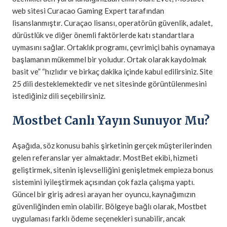
web sitesi Curacao Gaming Expert tarafından
lisanslanmıştır. Curaçao lisansı, operatörün güvenlik, adalet,
dürüstlük ve diğer önemli faktörlerde katı standartlara
uymasını sağlar. Ortaklık programı, çevrimiçi bahis oynamaya
başlamanın mükemmel bir yoludur. Ortak olarak kaydolmak
basit ve” “hızlıdır ve birkaç dakika içinde kabul edilirsiniz. Site
25 dili desteklemektedir ve net sitesinde görüntülenmesini
istediğiniz dili seçebilirsiniz.
Mostbet Canlı Yayın Sunuyor Mu?
Aşağıda, söz konusu bahis şirketinin gerçek müşterilerinden
gelen referanslar yer almaktadır. MostBet ekibi, hizmeti
geliştirmek, sitenin işlevselliğini genişletmek empieza bonus
sistemini iyileştirmek açısından çok fazla çalışma yaptı.
Güncel bir giriş adresi arayan her oyuncu, kaynağımızın
güvenliğinden emin olabilir. Bölgeye bağlı olarak, Mostbet
uygulaması farklı ödeme seçenekleri sunabilir, ancak