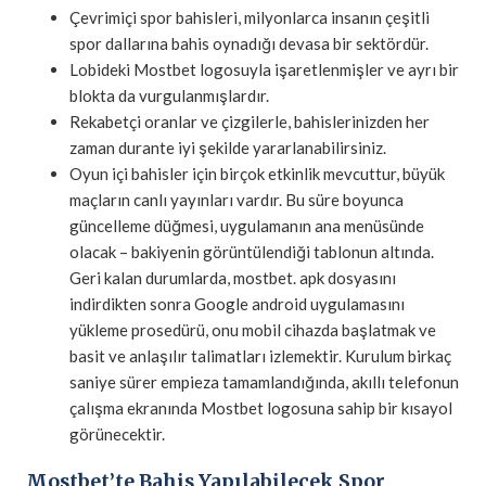
Çevrimiçi spor bahisleri, milyonlarca insanın çeşitli
spor dallarına bahis oynadığı devasa bir sektördür.
Lobideki Mostbet logosuyla işaretlenmişler ve ayrı bir
blokta da vurgulanmışlardır.
Rekabetçi oranlar ve çizgilerle, bahislerinizden her
zaman durante iyi şekilde yararlanabilirsiniz.
Oyun içi bahisler için birçok etkinlik mevcuttur, büyük
maçların canlı yayınları vardır. Bu süre boyunca
güncelleme düğmesi, uygulamanın ana menüsünde
olacak – bakiyenin görüntülendiği tablonun altında.
Geri kalan durumlarda, mostbet. apk dosyasını
indirdikten sonra Google android uygulamasını
yükleme prosedürü, onu mobil cihazda başlatmak ve
basit ve anlaşılır talimatları izlemektir. Kurulum birkaç
saniye sürer empieza tamamlandığında, akıllı telefonun
çalışma ekranında Mostbet logosuna sahip bir kısayol
görünecektir.
Mostbet’te Bahis Yapılabilecek Spor