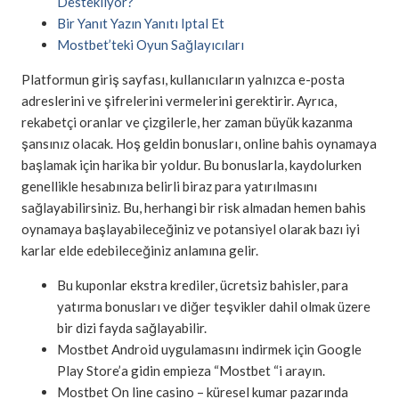
Destekliyor?
Bir Yanıt Yazın Yanıtı Iptal Et
Mostbet’teki Oyun Sağlayıcıları
Platformun giriş sayfası, kullanıcıların yalnızca e-posta
adreslerini ve şifrelerini vermelerini gerektirir. Ayrıca,
rekabetçi oranlar ve çizgilerle, her zaman büyük kazanma
şansınız olacak. Hoş geldin bonusları, online bahis oynamaya
başlamak için harika bir yoldur. Bu bonuslarla, kaydolurken
genellikle hesabınıza belirli biraz para yatırılmasını
sağlayabilirsiniz. Bu, herhangi bir risk almadan hemen bahis
oynamaya başlayabileceğiniz ve potansiyel olarak bazı iyi
karlar elde edebileceğiniz anlamına gelir.
Bu kuponlar ekstra krediler, ücretsiz bahisler, para
yatırma bonusları ve diğer teşvikler dahil olmak üzere
bir dizi fayda sağlayabilir.
Mostbet Android uygulamasını indirmek için Google
Play Store’a gidin empieza “Mostbet “i arayın.
Mostbet On line casino – küresel kumar pazarında