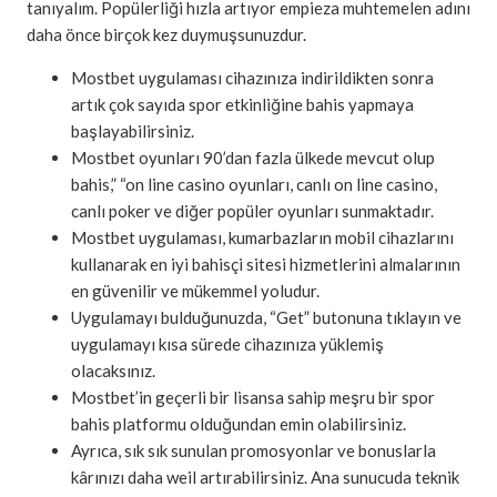
tanıyalım. Popülerliği hızla artıyor empieza muhtemelen adını
daha önce birçok kez duymuşsunuzdur.
Mostbet uygulaması cihazınıza indirildikten sonra
artık çok sayıda spor etkinliğine bahis yapmaya
başlayabilirsiniz.
Mostbet oyunları 90’dan fazla ülkede mevcut olup
bahis,” “on line casino oyunları, canlı on line casino,
canlı poker ve diğer popüler oyunları sunmaktadır.
Mostbet uygulaması, kumarbazların mobil cihazlarını
kullanarak en iyi bahisçi sitesi hizmetlerini almalarının
en güvenilir ve mükemmel yoludur.
Uygulamayı bulduğunuzda, “Get” butonuna tıklayın ve
uygulamayı kısa sürede cihazınıza yüklemiş
olacaksınız.
Mostbet’in geçerli bir lisansa sahip meşru bir spor
bahis platformu olduğundan emin olabilirsiniz.
Ayrıca, sık sık sunulan promosyonlar ve bonuslarla
kârınızı daha weil artırabilirsiniz. Ana sunucuda teknik