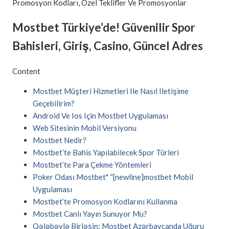
Promosyon Kodları, Özel Teklifler Ve Promosyonlar
Mostbet Türkiye’de! Güvenilir Spor
Bahisleri, Giriş, Casino, Güncel Adres
Content
Mostbet Müşteri Hizmetleri Ile Nasıl Iletişime
Geçebilirim?
Android Ve Ios Için Mostbet Uygulaması
Web Sitesinin Mobil Versiyonu
Mostbet Nedir?
Mostbet’te Bahis Yapılabilecek Spor Türleri
Mostbet’te Para Çekme Yöntemleri
Poker Odası Mostbet" “[newline]mostbet Mobil
Uygulaması
Mostbet’te Promosyon Kodlarını Kullanma
Mostbet Canlı Yayın Sunuyor Mu?
Qələbəylə Birləşin: Mostbet Azərbaycanda Uğuru