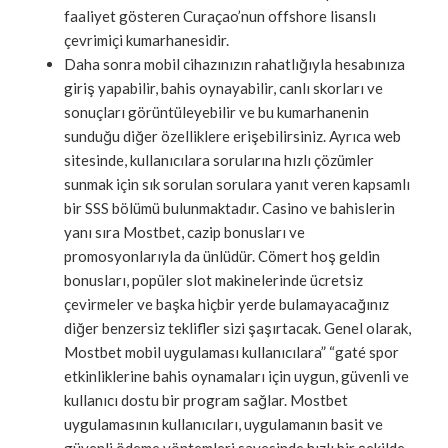
faaliyet gösteren Curaçao’nun offshore lisanslı
çevrimiçi kumarhanesidir.
Daha sonra mobil cihazınızın rahatlığıyla hesabınıza
giriş yapabilir, bahis oynayabilir, canlı skorları ve
sonuçları görüntüleyebilir ve bu kumarhanenin
sunduğu diğer özelliklere erişebilirsiniz. Ayrıca web
sitesinde, kullanıcılara sorularına hızlı çözümler
sunmak için sık sorulan sorulara yanıt veren kapsamlı
bir SSS bölümü bulunmaktadır. Casino ve bahislerin
yanı sıra Mostbet, cazip bonusları ve
promosyonlarıyla da ünlüdür. Cömert hoş geldin
bonusları, popüler slot makinelerinde ücretsiz
çevirmeler ve başka hiçbir yerde bulamayacağınız
diğer benzersiz teklifler sizi şaşırtacak. Genel olarak,
Mostbet mobil uygulaması kullanıcılara” “gaté spor
etkinliklerine bahis oynamaları için uygun, güvenli ve
kullanıcı dostu bir program sağlar. Mostbet
uygulamasının kullanıcıları, uygulamanın basit ve
güvenli ödeme yöntemleri sayesinde hızlı bir şekilde