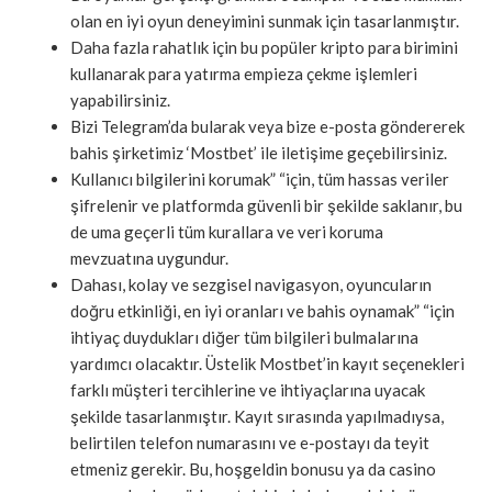
olan en iyi oyun deneyimini sunmak için tasarlanmıştır.
Daha fazla rahatlık için bu popüler kripto para birimini
kullanarak para yatırma empieza çekme işlemleri
yapabilirsiniz.
Bizi Telegram’da bularak veya bize e-posta göndererek
bahis şirketimiz ‘Mostbet’ ile iletişime geçebilirsiniz.
Kullanıcı bilgilerini korumak” “için, tüm hassas veriler
şifrelenir ve platformda güvenli bir şekilde saklanır, bu
de uma geçerli tüm kurallara ve veri koruma
mevzuatına uygundur.
Dahası, kolay ve sezgisel navigasyon, oyuncuların
doğru etkinliği, en iyi oranları ve bahis oynamak” “için
ihtiyaç duydukları diğer tüm bilgileri bulmalarına
yardımcı olacaktır. Üstelik Mostbet’in kayıt seçenekleri
farklı müşteri tercihlerine ve ihtiyaçlarına uyacak
şekilde tasarlanmıştır. Kayıt sırasında yapılmadıysa,
belirtilen telefon numarasını ve e-postayı da teyit
etmeniz gerekir. Bu, hoşgeldin bonusu ya da casino