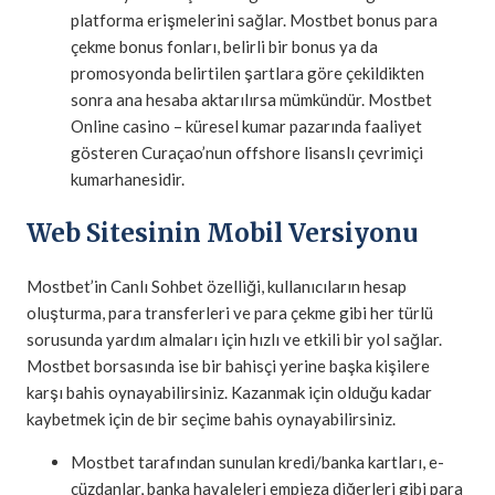
platforma erişmelerini sağlar. Mostbet bonus para
çekme bonus fonları, belirli bir bonus ya da
promosyonda belirtilen şartlara göre çekildikten
sonra ana hesaba aktarılırsa mümkündür. Mostbet
Online casino – küresel kumar pazarında faaliyet
gösteren Curaçao’nun offshore lisanslı çevrimiçi
kumarhanesidir.
Web Sitesinin Mobil Versiyonu
Mostbet’in Canlı Sohbet özelliği, kullanıcıların hesap
oluşturma, para transferleri ve para çekme gibi her türlü
sorusunda yardım almaları için hızlı ve etkili bir yol sağlar.
Mostbet borsasında ise bir bahisçi yerine başka kişilere
karşı bahis oynayabilirsiniz. Kazanmak için olduğu kadar
kaybetmek için de bir seçime bahis oynayabilirsiniz.
Mostbet tarafından sunulan kredi/banka kartları, e-
cüzdanlar, banka havaleleri empieza diğerleri gibi para