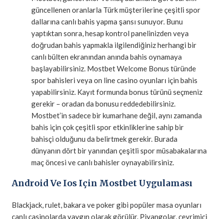
güncellenen oranlarla Türk müşterilerine çeşitli spor
dallarına canlı bahis yapma şansı sunuyor. Bunu
yaptıktan sonra, hesap kontrol panelinizden veya
doğrudan bahis yapmakla ilgilendiğiniz herhangi bir
canlı bülten ekranından anında bahis oynamaya
başlayabilirsiniz. Mostbet Welcome Bonus türünde
spor bahisleri veya on line casino oyunları için bahis
yapabilirsiniz. Kayıt formunda bonus türünü seçmeniz
gerekir – oradan da bonusu reddedebilirsiniz.
Mostbet’in sadece bir kumarhane değil, aynı zamanda
bahis için çok çeşitli spor etkinliklerine sahip bir
bahisçi olduğunu da belirtmek gerekir. Burada
dünyanın dört bir yanından çeşitli spor müsabakalarına
maç öncesi ve canlı bahisler oynayabilirsiniz.
Android Ve Ios Için Mostbet Uygulaması
Blackjack, rulet, bakara ve poker gibi popüler masa oyunları
canlı casinolarda yaygın olarak görülür. Piyangolar, çevrimiçi