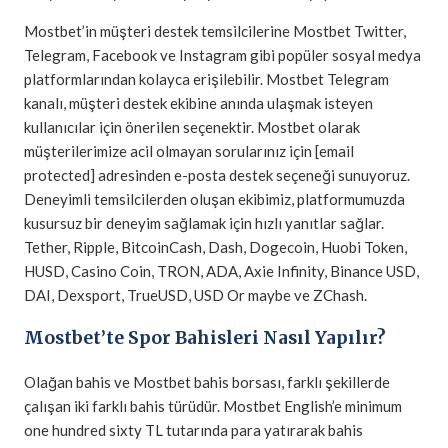
Mostbet’in müşteri destek temsilcilerine Mostbet Twitter,
Telegram, Facebook ve Instagram gibi popüler sosyal medya
platformlarından kolayca erişilebilir. Mostbet Telegram
kanalı, müşteri destek ekibine anında ulaşmak isteyen
kullanıcılar için önerilen seçenektir. Mostbet olarak
müşterilerimize acil olmayan sorularınız için [email
protected] adresinden e-posta destek seçeneği sunuyoruz.
Deneyimli temsilcilerden oluşan ekibimiz, platformumuzda
kusursuz bir deneyim sağlamak için hızlı yanıtlar sağlar.
Tether, Ripple, BitcoinCash, Dash, Dogecoin, Huobi Token,
HUSD, Casino Coin, TRON, ADA, Axie Infinity, Binance USD,
DAI, Dexsport, TrueUSD, USD Or maybe ve ZChash.
Mostbet’te Spor Bahisleri Nasıl Yapılır?
Olağan bahis ve Mostbet bahis borsası, farklı şekillerde
çalışan iki farklı bahis türüdür. Mostbet English’e minimum
one hundred sixty TL tutarında para yatırarak bahis