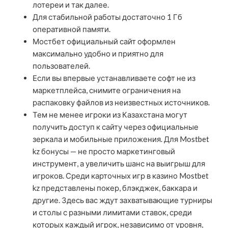
лотереи и так далее.
Для стабильной работы достаточно 1 Гб
оперативной памяти.
Мостбет официальный сайт оформлен
максимально удобно и приятно для
пользователей.
Если вы впервые устанавливаете софт не из
маркетплейса, снимите ограничения на
распаковку файлов из неизвестных источников.
Тем не менее игроки из Казахстана могут
получить доступ к сайту через официальные
зеркала и мобильные приложения. Для Mostbet
kz бонусы — не просто маркетинговый
инструмент, а увеличить шанс на выигрыш для
игроков. Среди карточных игр в казино Mostbet
kz представлены покер, блэкджек, баккара и
другие. Здесь вас ждут захватывающие турниры
и столы с разными лимитами ставок, среди
которых каждый игрок, независимо от уровня,