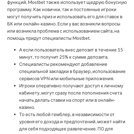
функций, Mostbet также использует щедрую бонусную
программу. Как новички, так и постоянные игроки
могут получить приз и использовать его для ставок в
БК или онлайн-казино. Если у вас возникли вопросы
или возникла проблема с использованием сайта, на
помощь придут специалисты Mostbet.
А если пользователь внес депозит в течение 15
минут, то получит 25% к сумме депозита.
Специалисты рекомендуют добавление
специальной закладки в браузер, использование
сервисов VPN или мобильные приложения.
Игроки оперативно получают доступ к личному
кабинету, могут сразу после пополнения счета
начать делать ставки на спорт или в онлайн-
казино.
То есть любой гемблер, в независимости от
уровня его дохода и предпочтений, может найти
для себя подходящее развлечение. ПО для