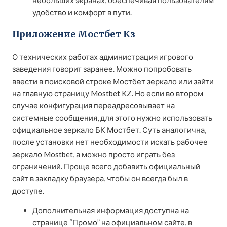
небольших экранах, обеспечивая пользователям
удобство и комфорт в пути.
Приложение Мостбет Кз
О технических работах администрация игрового
заведения говорит заранее. Можно попробовать
ввести в поисковой строке Мостбет зеркало или зайти
на главную страницу Mostbet KZ. Но если во втором
случае конфигурация переадресовывает на
системные сообщения, для этого нужно использовать
официальное зеркало БК Мостбет. Суть аналогична,
после установки нет необходимости искать рабочее
зеркало Mostbet, а можно просто играть без
ограничений. Проще всего добавить официальный
сайт в закладку браузера, чтобы он всегда был в
доступе.
Дополнительная информация доступна на
странице “Промо” на официальном сайте, в