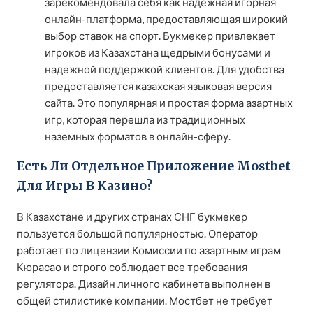
зарекомендовала себя как надежная игорная
онлайн-платформа, предоставляющая широкий
выбор ставок на спорт. Букмекер привлекает
игроков из Казахстана щедрыми бонусами и
надежной поддержкой клиентов. Для удобства
предоставляется казахская языковая версия
сайта. Это популярная и простая форма азартных
игр, которая перешла из традиционных
наземных форматов в онлайн-сферу.
Есть Ли Отдельное Приложение Mostbet
Для Игры В Казино?
В Казахстане и других странах СНГ букмекер
пользуется большой популярностью. Оператор
работает по лицензии Комиссии по азартным играм
Кюрасао и строго соблюдает все требования
регулятора. Дизайн личного кабинета выполнен в
общей стилистике компании. Мостбет не требует