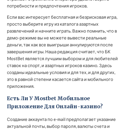
потребности и предпочтения игроков.
Если вас интересует бесплатная и безрисковая игра,
просто выберите игру из каталога азартных
развлечений и начните играть. Важно помнить, что в
демо-режиме вы не можете вывести реальные
деньги, так как все выигрыши аннулируются после
завершения игры. Наша редакция считает, что БК
MostBet является лучшим выбором и для любителей
ставок на спорт, и азартных игроков казино. Здесь
созданы идеальные условия и для тех, и для других,
это в равной степени касается сайта и мобильного
приложения.
Есть Ли У Mostbet Мобильное
Приложение Для Онлайн-казино?
Создание аккаунта по e-mail предполагает указание
актуальной почты, выбор пароля, валюты счета и