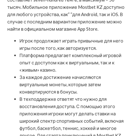
тысяч. Мобильное приложение Mostbet KZ доступно
для любого устройства, как” “для Android, так и iOS. В
случае с последним вариантом приложение можно
найти в официальном магазине App Store.
Игрок продолжает играть привычные для него
игры после того, как авторизуется.
Платформа предлагает комплексный игровой
опыт с доступом как к виртуальным, так и к
«живым» казино.
За каждое достижение начисляются
виртуальные монеты, которые затем
конвертируются в бонусы.
В техподдержке ответят что нужно для
восстановления доступа. С помощью этого
приложения игроки могут делать ставки на
широкий спектр спортивных событий, включая
футбол, баскетбол, теннис, хоккей и многое
другое. Для старта приключений в Mostbet KZ