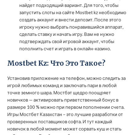
найдет подходящий вариант. Для того, чтобы
запустить слоты на сайте Mostbet kz необходимо
создать аккаунт и внести депозит. После этого
игроку нужно выбрать понравившийся аппарат,
сделать ставку и начать игру. Вам не нужно
подтверждать свой игровой аккаунт, чтобы
пополнить счет и играть в онлайн-казино.
Mostbet Kz: Что Это Такое?
Установив приложение на телефон, можно следить за
игрой любимых команд и заключать пари в любой
точке земного шара. Мостбэт щедро поощряет
новичков — активировать приветственный бонус в
размере 100 % можно при первом пополнении счета.
Игры Мостбет Казахстан – это лучшие разработки от
проверенных поставщиков софта. И тут каждый
новичок в любой момент может сорвать куш и стать