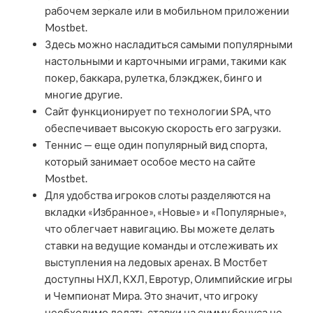
рабочем зеркале или в мобильном приложении
Mostbet.
Здесь можно насладиться самыми популярными
настольными и карточными играми, такими как
покер, баккара, рулетка, блэкджек, бинго и
многие другие.
Сайт функционирует по технологии SPA, что
обеспечивает высокую скорость его загрузки.
Теннис — еще один популярный вид спорта,
который занимает особое место на сайте
Mostbet.
Для удобства игроков слоты разделяются на
вкладки «Избранное», «Новые» и «Популярные»,
что облегчает навигацию. Вы можете делать
ставки на ведущие команды и отслеживать их
выступления на ледовых аренах. В Мостбет
доступны НХЛ, КХЛ, Евротур, Олимпийские игры
и Чемпионат Мира. Это значит, что игроку
необходимо делать ставки на сумму бонуса не