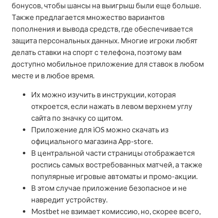
бонусов, чтобы шансы на выигрыш были еще больше.
Также предлагается множество вариантов
пополнения и вывода средств, где обеспечивается
защита персональных данных. Многие игроки любят
делать ставки на спорт с телефона, поэтому вам
доступно мобильное приложение для ставок в любом
месте и в любое время.
Их можно изучить в инструкции, которая
откроется, если нажать в левом верхнем углу
сайта по значку со щитом.
Приложение для iOS можно скачать из
официального магазина App-store.
В центральной части страницы отображается
роспись самых востребованных матчей, а также
популярные игровые автоматы и промо-акции.
В этом случае приложение безопасное и не
навредит устройству.
Mostbet не взимает комиссию, но, скорее всего,