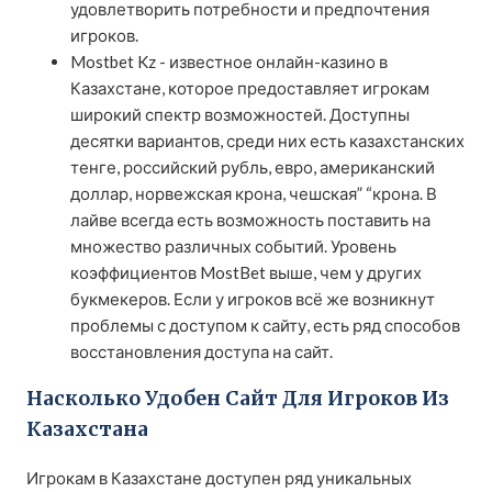
удовлетворить потребности и предпочтения
игроков.
Mostbet Kz - известное онлайн-казино в
Казахстане, которое предоставляет игрокам
широкий спектр возможностей. Доступны
десятки вариантов, среди них есть казахстанских
тенге, российский рубль, евро, американский
доллар, норвежская крона, чешская” “крона. В
лайве всегда есть возможность поставить на
множество различных событий. Уровень
коэффициентов MostBet выше, чем у других
букмекеров. Если у игроков всё же возникнут
проблемы с доступом к сайту, есть ряд способов
восстановления доступа на сайт.
Насколько Удобен Сайт Для Игроков Из
Казахстана
Игрокам в Казахстане доступен ряд уникальных