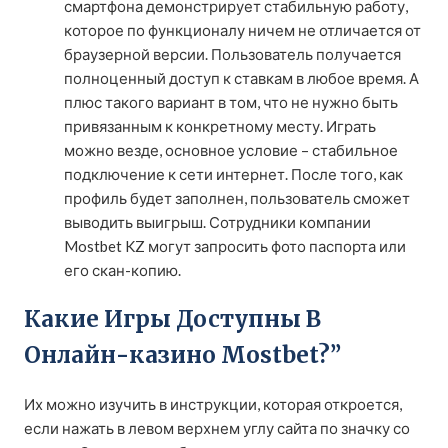
смартфона демонстрирует стабильную работу,
которое по функционалу ничем не отличается от
браузерной версии. Пользователь получается
полноценный доступ к ставкам в любое время. А
плюс такого вариант в том, что не нужно быть
привязанным к конкретному месту. Играть
можно везде, основное условие – стабильное
подключение к сети интернет. После того, как
профиль будет заполнен, пользователь сможет
выводить выигрыш. Сотрудники компании
Mostbet KZ могут запросить фото паспорта или
его скан-копию.
Какие Игры Доступны В
Онлайн-казино Mostbet?”
Их можно изучить в инструкции, которая откроется,
если нажать в левом верхнем углу сайта по значку со