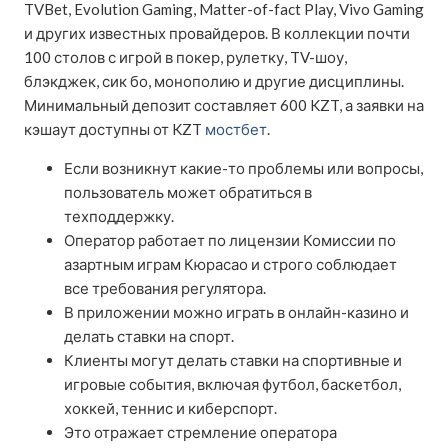
TVBet, Evolution Gaming, Matter-of-fact Play, Vivo Gaming
и других известных провайдеров. В коллекции почти
100 столов с игрой в покер, рулетку, TV-шоу,
блэкджек, сик бо, монополию и другие дисциплины.
Минимальный депозит составляет 600 KZT, а заявки на
кэшаут доступны от KZT
мостбет
.
Если возникнут какие-то проблемы или вопросы,
пользователь может обратиться в
техподдержку.
Оператор работает по лицензии Комиссии по
азартным играм Кюрасао и строго соблюдает
все требования регулятора.
В приложении можно играть в онлайн-казино и
делать ставки на спорт.
Клиенты могут делать ставки на спортивные и
игровые события, включая футбол, баскетбол,
хоккей, теннис и киберспорт.
Это отражает стремление оператора