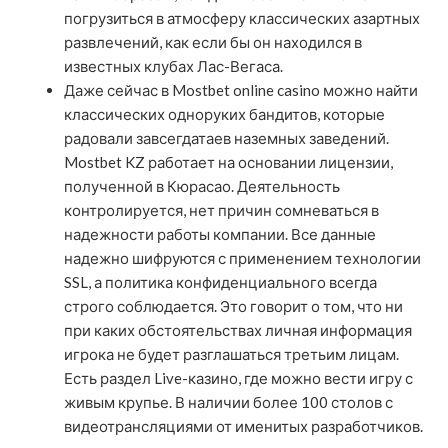
погрузиться в атмосферу классических азартных
развлечений, как если бы он находился в
известных клубах Лас-Вегаса.
Даже сейчас в Mostbet online casino можно найти
классических одноруких бандитов, которые
радовали завсегдатаев наземных заведений.
Mostbet KZ работает на основании лицензии,
полученной в Кюрасао. Деятельность
контролируется, нет причин сомневаться в
надежности работы компании. Все данные
надежно шифруются с применением технологии
SSL, а политика конфиденциального всегда
строго соблюдается. Это говорит о том, что ни
при каких обстоятельствах личная информация
игрока не будет разглашаться третьим лицам.
Есть раздел Live-казино, где можно вести игру с
живым крупье. В наличии более 100 столов с
видеотрансляциями от именитых разработчиков.