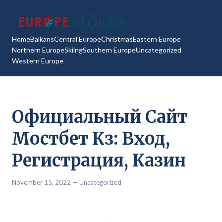
Home
Balkans
Central Europe
Christmas
Eastern Europe
Northern Europe
Skiing
Southern Europe
Uncategorized
Western Europe
Официальный Сайт
Мостбет Кз: Вход,
Регистрация, Казин
November 15, 2022
—
Uncategorized